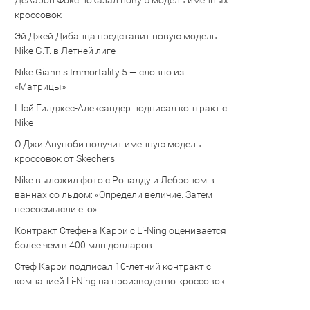
Де’Аарон Фокс показал новую модель именных
кроссовок
Эй Джей Дибанца представит новую модель
Nike G.T. в Летней лиге
Nike Giannis Immortality 5 — словно из
«Матрицы»
Шэй Гилджес-Александер подписал контракт с
Nike
О Джи Ануноби получит именную модель
кроссовок от Skechers
Nike выложил фото с Роналду и Леброном в
ваннах со льдом: «Определи величие. Затем
переосмысли его»
Контракт Стефена Карри с Li-Ning оценивается
более чем в 400 млн долларов
Стеф Карри подписал 10-летний контракт с
компанией Li-Ning на производство кроссовок