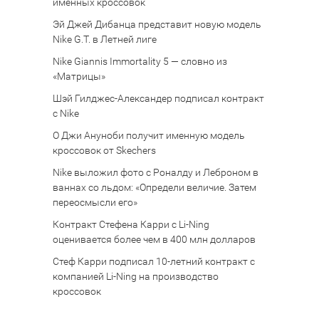
именных кроссовок
Эй Джей Дибанца представит новую модель
Nike G.T. в Летней лиге
Nike Giannis Immortality 5 — словно из
«Матрицы»
Шэй Гилджес-Александер подписал контракт
с Nike
О Джи Ануноби получит именную модель
кроссовок от Skechers
Nike выложил фото с Роналду и Леброном в
ваннах со льдом: «Определи величие. Затем
переосмысли его»
Контракт Стефена Карри с Li-Ning
оценивается более чем в 400 млн долларов
Стеф Карри подписал 10-летний контракт с
компанией Li-Ning на производство
кроссовок