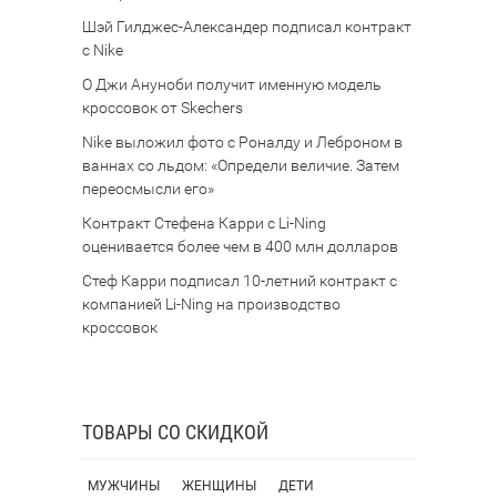
Шэй Гилджес-Александер подписал контракт
с Nike
О Джи Ануноби получит именную модель
кроссовок от Skechers
Nike выложил фото с Роналду и Леброном в
ваннах со льдом: «Определи величие. Затем
переосмысли его»
Контракт Стефена Карри с Li-Ning
оценивается более чем в 400 млн долларов
Стеф Карри подписал 10-летний контракт с
компанией Li-Ning на производство
кроссовок
ТОВАРЫ СО СКИДКОЙ
МУЖЧИНЫ
ЖЕНЩИНЫ
ДЕТИ