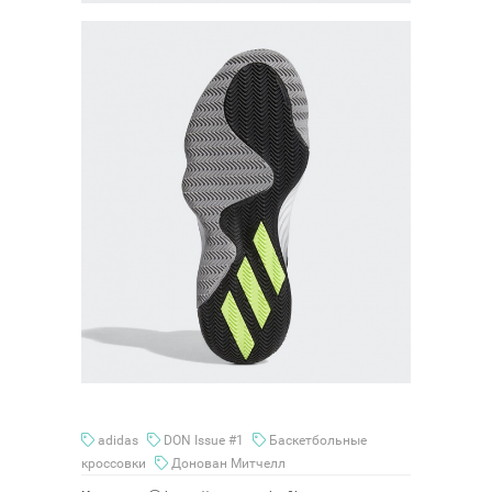
adidas
DON Issue #1
Баскетбольные
кроссовки
Донован Митчелл