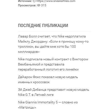
Источник:
https://www.sneakerfiles.com
Просмотров:
315
ПОСЛЕДНИЕ ПУБЛИКАЦИИ
Лавар Болл считает, что Nike недоплатила
Майклу Джордану: «Если я приношу кому-то
триллион, вы дайте мне хотя бы 100
миллиардов»
Nike подписала новый контракт с Виктором
Вембаньямой и представила
переработанный логотип его линейки
Де’Аарон Фокс показал новую модель
именных кроссовок
Эй Джей Дибанца представит новую модель
Nike G.T. в Летней лиге
Nike Giannis Immortality 5 — словно из
«Матрицы»