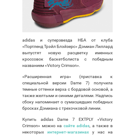
adidas и суперзвезда НБА от клуба
«Портленд Трэйл Блэйзерс» Дэмиан Лиллард
выпустят новую расцветку именных
кроссовок баскетболиста с победным
названием «Victory Crimson».
«Расширенная игра» (приставка к
специальной версии Dame 7) получила
темные оттенки верха с бордовой основой, а
также желтыми и синими деталями. Надпись
сбоку напоминает о сумасшедших победных
бросках Дэмиана с трехочковой линии.
Купить adidas Dame 7 EXTPLY «Victory
Crimson» можно на
сайте adidas
, а также в
некоторых
интернет-магазинах
у нас на