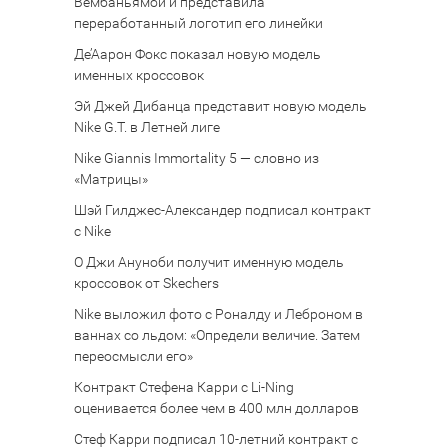
Вембаньямой и представила
переработанный логотип его линейки
Де’Аарон Фокс показал новую модель
именных кроссовок
Эй Джей Дибанца представит новую модель
Nike G.T. в Летней лиге
Nike Giannis Immortality 5 — словно из
«Матрицы»
Шэй Гилджес-Александер подписал контракт
с Nike
О Джи Ануноби получит именную модель
кроссовок от Skechers
Nike выложил фото с Роналду и Леброном в
ваннах со льдом: «Определи величие. Затем
переосмысли его»
Контракт Стефена Карри с Li-Ning
оценивается более чем в 400 млн долларов
Стеф Карри подписал 10-летний контракт с